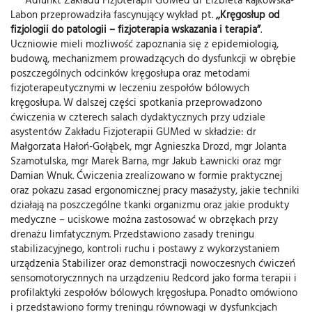
Labon przeprowadziła fascynujący wykład pt.
,,Kręgosłup od
fizjologii do patologii – fizjoterapia wskazania i terapia”
.
Uczniowie mieli możliwość zapoznania się z epidemiologią,
budową, mechanizmem prowadzących do dysfunkcji w obrębie
poszczególnych odcinków kręgosłupa oraz metodami
fizjoterapeutycznymi w leczeniu zespołów bólowych
kręgosłupa. W dalszej części spotkania przeprowadzono
ćwiczenia w czterech salach dydaktycznych przy udziale
asystentów Zakładu Fizjoterapii GUMed w składzie: dr
Małgorzata Hałoń-Gołąbek, mgr Agnieszka Drozd, mgr Jolanta
Szamotulska, mgr Marek Barna, mgr Jakub Ławnicki oraz mgr
Damian Wnuk. Ćwiczenia zrealizowano w formie praktycznej
oraz pokazu zasad ergonomicznej pracy masażysty, jakie techniki
działają na poszczególne tkanki organizmu oraz jakie produkty
medyczne – uciskowe można zastosować w obrzękach przy
drenażu limfatycznym. Przedstawiono zasady treningu
stabilizacyjnego, kontroli ruchu i postawy z wykorzystaniem
urządzenia Stabilizer oraz demonstracji nowoczesnych ćwiczeń
sensomotorycznnych na urządzeniu Redcord jako forma terapii i
profilaktyki zespołów bólowych kręgosłupa. Ponadto omówiono
i przedstawiono formy treningu równowagi w dysfunkcjach