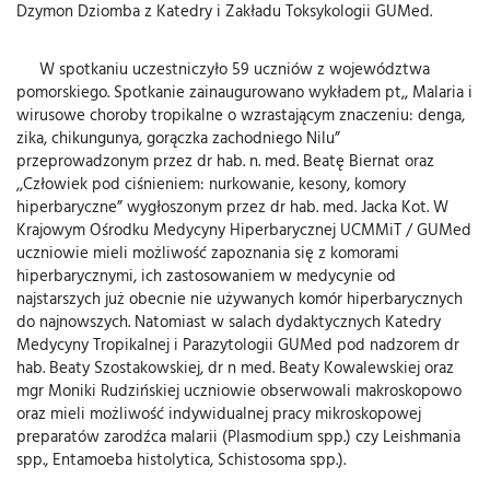
Dzymon Dziomba z Katedry i Zakładu Toksykologii GUMed.
W spotkaniu uczestniczyło 59 uczniów z województwa
pomorskiego. Spotkanie zainaugurowano wykładem pt,, Malaria i
wirusowe choroby tropikalne o wzrastającym znaczeniu: denga,
zika, chikungunya, gorączka zachodniego Nilu”
przeprowadzonym przez dr hab. n. med. Beatę Biernat oraz
,,Człowiek pod ciśnieniem: nurkowanie, kesony, komory
hiperbaryczne” wygłoszonym przez dr hab. med. Jacka Kot. W
Krajowym Ośrodku Medycyny Hiperbarycznej UCMMiT / GUMed
uczniowie mieli możliwość zapoznania się z komorami
hiperbarycznymi, ich zastosowaniem w medycynie od
najstarszych już obecnie nie używanych komór hiperbarycznych
do najnowszych. Natomiast w salach dydaktycznych Katedry
Medycyny Tropikalnej i Parazytologii GUMed pod nadzorem dr
hab. Beaty Szostakowskiej, dr n med. Beaty Kowalewskiej oraz
mgr Moniki Rudzińskiej uczniowie obserwowali makroskopowo
oraz mieli możliwość indywidualnej pracy mikroskopowej
preparatów zarodźca malarii (Plasmodium spp.) czy Leishmania
spp., Entamoeba histolytica, Schistosoma spp.).