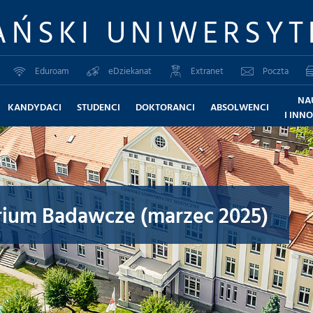
AŃSKI UNIWERSYT
Eduroam
eDziekanat
Extranet
Poczta
NA
KANDYDACI
STUDENCI
DOKTORANCI
ABSOLWENCI
I INN
rium Badawcze (marzec 2025)