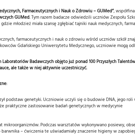
Medycznych, Farmaceutycznych i Nauk o Zdrowiu – GUMed”
, współfin
awczych GUMed
. Tym razem badacze odwiedzili uczniów Zespołu Sz
dzie młodzież miała szansę zgłębiać tajniki nauk medycznych, farma
ycznych, farmaceutycznych i nauk o zdrowiu wśród uczniów szkół zna
kowców Gdańskiego Uniwersytetu Medycznego, uczniowie mogą odkrywa
aboratoriów Badawczych objęto już ponad 100 Przyszłych Talentów 
auce, ale także w niej aktywnie uczestniczyć.
czne
:
czył podstaw genetyki. Uczniowie uczyli się o budowie DNA, jego rol
akże praktyczne zastosowanie badań genetycznych w medycynie
at mikroorganizmów. Podczas warsztatów wykonywano posiewy, obse
go barwnika – ćwiczenia te uświadamiały znaczenie higieny w zapobi