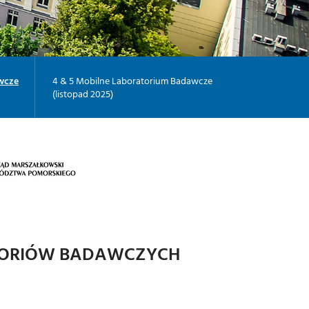
awcze
4 & 5 Mobilne Laboratorium Badawcze
(listopad 2025)
ORATORIÓW BADAWCZYCH