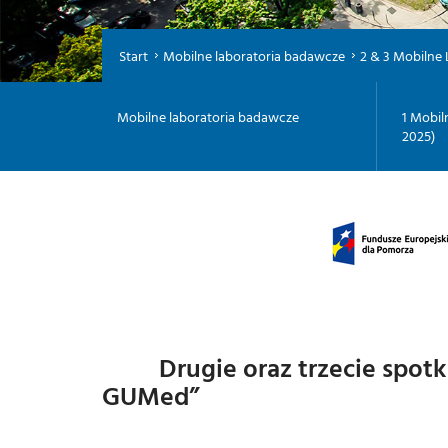
Start
Mobilne laboratoria badawcze
2 & 3 Mobilne L
Mobilne laboratoria badawcze
1 Mobil
2025)
Drugie oraz trzecie s
GUMed”