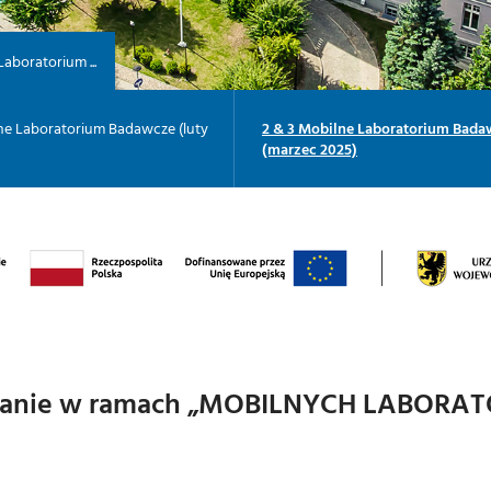
aboratorium ...
ne Laboratorium Badawcze (luty
2 & 3 Mobilne Laboratorium Bad
(marzec 2025)
potkanie w ramach „MOBILNYCH LAB