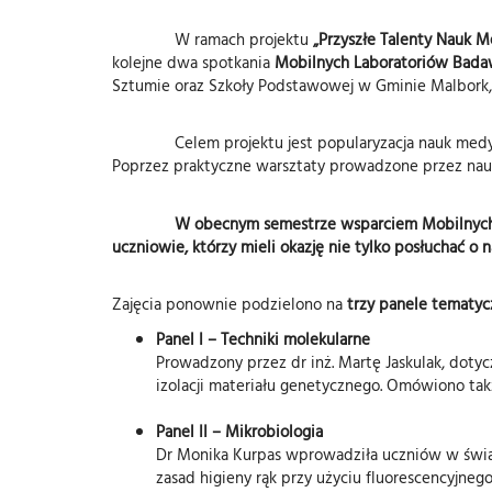
W ramach projektu
„Przyszłe Talenty Nauk 
kolejne dwa spotkania
Mobilnych Laboratoriów Bad
Sztumie oraz Szkoły Podstawowej w Gminie Malbork, g
Celem projektu jest popularyzacja nauk med
Poprzez praktyczne warsztaty prowadzone przez nau
W obecnym semestrze wsparciem Mobilnych L
uczniowie, którzy mieli okazję nie tylko posłuchać o n
Zajęcia ponownie podzielono na
trzy panele tematy
Panel I – Techniki molekularne
Prowadzony przez dr inż. Martę Jaskulak, doty
izolacji materiału genetycznego. Omówiono t
Panel II – Mikrobiologia
Dr Monika Kurpas wprowadziła uczniów w świ
zasad higieny rąk przy użyciu fluorescencyjne