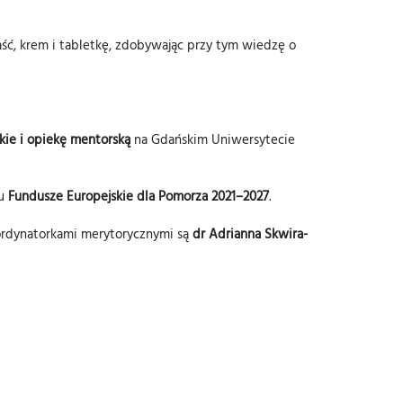
ść, krem i tabletkę, zdobywając przy tym wiedzę o
kie i opiekę mentorską
na Gdańskim Uniwersytecie
mu
Fundusze Europejskie dla Pomorza 2021–2027
.
ordynatorkami merytorycznymi są
dr Adrianna Skwira-