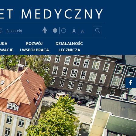
ET MEDYCZNY
A
Biblioteki
A
UKA
ROZWÓJ
DZIAŁALNOŚĆ
OWACJE
I WSPÓŁPRACA
LECZNICZA
z
-
F