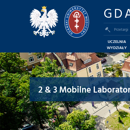
GD
Przetargi
UCZELNIA
WYDZIAŁY
2 & 3 Mobilne Laborato