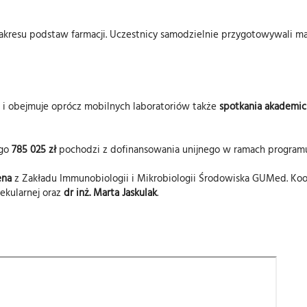
akresu podstaw farmacji. Uczestnicy samodzielnie przygotowywali ma
i obejmuje oprócz mobilnych laboratoriów także
spotkania akademic
ego
785 025 zł
pochodzi z dofinansowania unijnego w ramach progra
ena
z Zakładu Immunobiologii i Mikrobiologii Środowiska GUMed. Ko
ekularnej oraz
dr inż. Marta Jaskulak
.